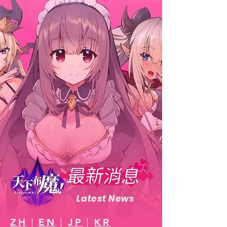
Latest News
ZH
｜
EN
｜
JP
｜
KR