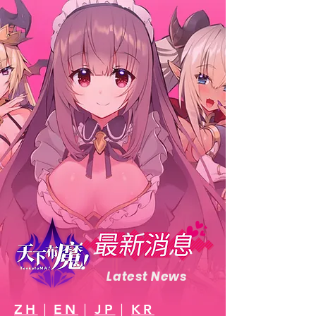
Latest News
ZH
｜
EN
｜
JP
｜
KR