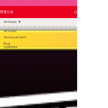
營運公告
All Posts
All Posts
Annoucement
Bug
Updates