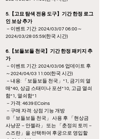
5.【고묘 탐색 전용 도구】기간 한정 로그
인 보상 추가
－이벤트 기간: 2024/03/07 06:00～
2024/03/28 05:59(한국 시간)
6.【보들보들 천국】기간 한정 패키지 추
가
－이벤트 기간: 2024/03/06 업데이트 후
～2024/04/03 11:00(한국 시간)
－내용: 「보들보들 천국」*1, 금기의 열
매*40, 상급 스태미나 포션*10, 고급 열쇠
함*1, 열쇠함*1
－가격: 4639 ECoins
－구매 자격: 상점 기능 개방
※「보들보들 천국」 사용 후 「현상금 
사냥꾼－안젤라」 또는 「춘정의 토끼－
스즈란」을 선택하여 후궁으로 영입할 