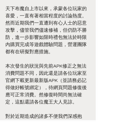
天下布魔自上市以來，承蒙各位玩家的
喜愛，一直有著相當程度的討論熱度。
然而近期我們一直遭到有心人士的惡意
攻擊，儘管我們儘速修補，但仍防不勝
防，進一步影響如限時禮包無法於時限
內購買完成等遊戲體驗問題，營運團隊
都有在研擬對應措施。
本次發生的狀況與先前APK修正之無法
消費問題不同，因此還是請各位玩家至
官網下載更新最新版APK（並請務必記
得做好帳號綁定），待網頁問題修復後
應可正常消費。然修復時間尚無法確
定，這點還請各位魔王大人見諒。
對於近期造成的諸多不便我們深感抱
歉，我們會與合作平台方儘速排除問
題，以維護玩家優良的遊玩環境。天下