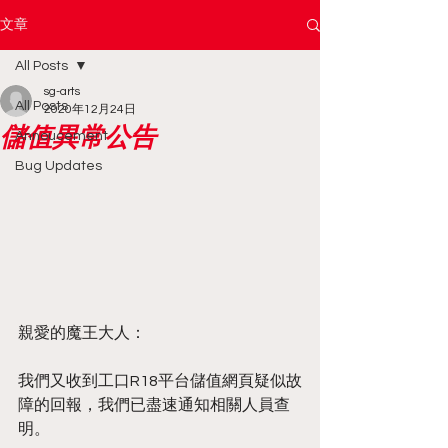
文章
All Posts
sg-arts
All Posts
2020年12月24日
儲值異常公告
Annoucement
Bug Updates
親愛的魔王大人：
我們又收到工口R18平台儲值網頁疑似故
障的回報，我們已盡速通知相關人員查
明。