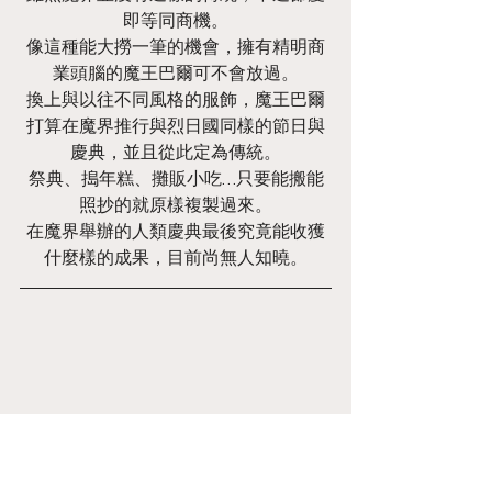
即等同商機。
像這種能大撈一筆的機會，擁有精明商
業頭腦的魔王巴爾可不會放過。
換上與以往不同風格的服飾，魔王巴爾
打算在魔界推行與烈日國同樣的節日與
慶典，並且從此定為傳統。
祭典、搗年糕、攤販小吃…只要能搬能
照抄的就原樣複製過來。
在魔界舉辦的人類慶典最後究竟能收獲
什麼樣的成果，目前尚無人知曉。