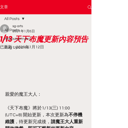
文章
All Posts
sg-arts
All Posts
2021年1月8日
1/13 天下布魔更新內容預告
Annoucement
已更新：
2021年1月12日
Bug Updates
親愛的魔王大人：
《天下布魔》將於1/13(三) 11:00 
(UTC+8) 開始更新，本次更新為
不停機
維護
，待更新完成後，
請魔王大人重新