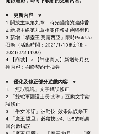
開啟遊戲，即可下載新的更新內容。
♥　更新內容　♥
1. 開放主線第九章－時光醞釀的濃醇香
2. 新增主線第九章相關任務及通關禮包
3. 新增「精靈王 賽露西亞」限時Pick Up
召喚（活動時間：2021/1/13更新後～
2021/2/3 14:00）
4. 【商城】＞【神秘商人】新增每月兌
換內容：召喚契約十抽券
♥　優化及修正部分遊戲內容　♥
1. 「無瑕魂魄」
文字錯誤修正
2. 「雙蛇軍團護士長 艾琳」互動文字錯
誤修正
3. 「牛女 米諾」被動技1效果錯誤修正
4. 「魔王 撒旦」必殺技Lv4、Lv5的嘲諷
回合數錯誤
5. 「魔王 巴爾」、「魔王 撒旦」、「魔