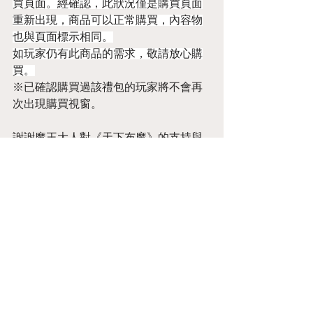
買頁面。經確認，此狀況僅是購買頁面
重新出現，商品可以正常購買，內容物
也與頁面標示相同。
如玩家仍有此商品的需求，敬請放心購
買。
※已確認購買過該禮包的玩家將不會再
次出現購買視窗。
謝謝魔王大人對《天下布魔》的支持與
關愛。
Annoucement
留言
撰寫留言......