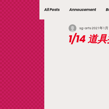
All Posts
Annoucement
B
sg-arts
2021年1月
1/14 