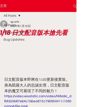
文章
All Posts
sg-arts
All Posts
2021年1月18日
1/18 日文配音版本搶先看
Annoucement
Bug Updates
日文配音版本即將在1/20更新後實裝。
身為凱薩大人的忠誠女僕，日文配音版
本的魔艾可展現了不同的魅力！
https://video.wixstatic.com/video/f46a9c_d
fbfd20b67eb4c1bbea815c790854411/1080
p/mp4/file.mp4