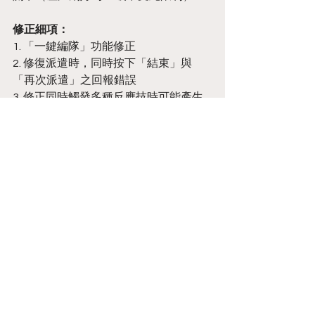
修正細項：
1. 「一鍵編隊」功能修正
2. 修復派遣時，同時按下「結束」與
「再次派遣」之回報錯誤
3. 修正同時觸發多種反應技時可能產生
的行動異常問題
4. 修正「媽媽來了」模式下，戰鬥詳細
資訊圖顯示裸露之問題
在新平台上線的同時，我們重新設計了
等級提升以及完成主線章節時開放購買
的禮包，以更加貼近玩家的需求。
無論先前是否購買過舊版禮包，只要達
成等級或者章節條件，都可以購買新版
禮包。
以上內容以當日實際更新內容為準。