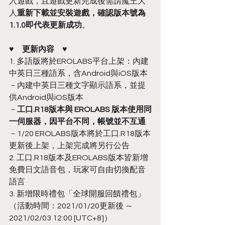
入遊戲，且遊戲更新完成後需請魔王大
人
重新下載並安裝遊戲，確認版本號為
1.1.0即代表更新成功
。
♥　更新內容　♥
1. 多語版將於EROLABS平台上架：內建
中英日三種語系，含Android與iOS版本
－內建中英日三種文字顯示語系，並提
供Android與iOS版本
－
工口.R18版本與 EROLABS 版本使用同
一伺服器，因平台不同，帳號並不互通
－1/20 EROLABS版本將於工口.R18版本
更新後上架，上架完成將另行公告
2. 工口.R18版本及EROLABS版本皆新增
免費日文語音包，玩家可自由切換配音
語言
3. 新增限時禮包「全球開服回饋禮包」
（活動時間：2021/01/20更新後 ～
2021/02/03 12:00 [UTC+8]）