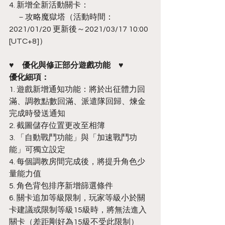
4. 新增全新活動關卡：
　－攻略魔獄塔（活動時間：
2021/01/20 更新後～2021/03/17 10:00 
[UTC+8]）
♥　優化與修正部分遊戲功能　♥
優化細項：
1. 遊戲新增通知功能：將於出征體力回
滿、調教點數回滿、派遣隊回歸、煉金
完成時發送通知
2. 截圖儲存位置更改至相簿
3. 「自動戰鬥功能」與「加速戰鬥功
能」可獨立設定
4. 每個調教房間完成後，將提升角色少
量能力值
5. 角色背包排序新增篩選條件
6. 關卡追加等級限制，玩家等級小於關
卡建議或限制等級15級時，將無法進入
關卡（差距剛好為15級不受此限制）