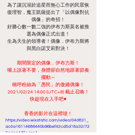
為了讓沉溺於追星而無心工作的民眾恢
復理智，魔王凱薩提出了「以偶像對抗
偶像」的奇招！
好勝心數一數二強的伊布力斯莫名被推
選為偶像正式出道！
生為天生的領導者！偶像．伊布力斯將
與黑白諾艾莉對決！
期間限定的偶像．伊布力斯！
嘴上說著不要，身體卻自然地跟著節奏
擺動～
稱呼粉絲為「愚民」的傲嬌偶像！
2021/02/24 14:00 (UTC+8) 截止召喚！
快趁現在入手吧♥
香香的影片在這裡噠！
https://video.wixstatic.com/video/04d831_
ac0a16114686440b96bef42cd5d18a32/72
0p/mp4/file.mp4