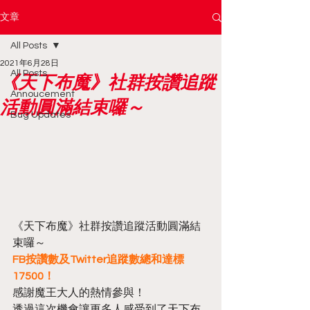
文章
All Posts
2021年6月28日
All Posts
《天下布魔》社群按讚追蹤
Annoucement
活動圓滿結束囉～
Bug Updates
《天下布魔》社群按讚追蹤活動圓滿結
束囉～
FB按讚數及Twitter追蹤數總和達標
17500！
感謝魔王大人的熱情參與！
透過這次機會讓更多人感受到了天下布