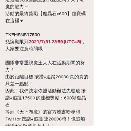
魔的魅力～
活動的最終獎勵【魔晶石x600】虛寶碼
在這裡 ♥
TKFMSNS17500
兌換期限到
2021/7/31 23:59 (UTC+8)
，
大家要注意時間哦！
團隊非常重視魔王大人在活動期間的努
力！
由於距離目標 按讚+追蹤20000 真的真的
只差一點點！
因此！我們決定依照活動辦法先發放 按
讚+追蹤17500 的達標獎勵：600顆魔晶
石
等到《天下布魔》的官方臉書粉專和
Twitter 按讚+追蹤 達20000時！也追加
發送400顆魔晶石！！！