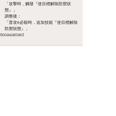
「攻擊時，觸發『使目標解除防禦狀
態』」
調整後：
「普攻&必殺時，追加技能『使目標解除
防禦狀態』」
Annoucement
1 則留言
撰寫留言......
最新
Vern
3月28日
Ik zie een neutrale synthese van 