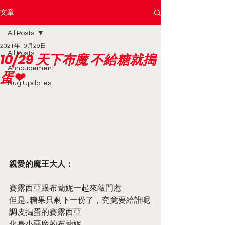
文章
All Posts
2021年10月29日
All Posts
10/29 天下布魔 不給糖就搗
Annoucement
蛋❤
Bug Updates
親愛的魔王大人：
賽露西亞跟布蘭妮一起來敲門惹
但是...糖果只剩下一份了，究竟要給誰呢
調皮搗蛋的賽露西亞
化身小惡魔的布蘭妮