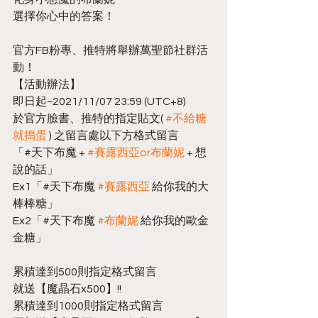
選擇你心中的答案！
官方FB粉專、推特將舉辦萬聖節社群活
動！
【活動辦法】
即日起~2021/11/07 23:59 (UTC+8)
於官方臉書、推特的指定貼文( 
#不給糖
就搗蛋
 ) 之留言處以下方格式留言
「#天下布魔 + 
#賽露西亞or布蘭妮
 + 想
說的話」
Ex1「#天下布魔 
#賽露西亞
 給你我的大
棒棒糖」
Ex2「#天下布魔 
#布蘭妮
 給你我的歐金
金糖」
累積達到500則指定格式留言
就送【魔晶石x500】!!
累積達到1000則指定格式留言