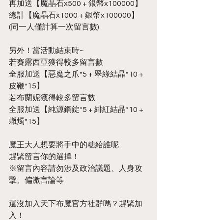
再加送【魔晶石x500 + 銀幣x100000】
總計【魔晶石x1000 + 銀幣x100000】
(同一人僅計算一次留言數)
另外！當活動結束時~
若賽露西亞獲得較多留言數
全服加送【惡魔之爪*5 + 翠綠結晶*10 + 
皮鞭*15】
若布蘭妮獲得較多留言數
全服加送【純源鋼錠*5 + 緋紅結晶*10 + 
蠟燭*15】
魔王大人想要將手中的糖給誰呢
趕緊留言你的選擇！
※留言內容請勿涉及政治議題、人身攻
擊、偏激言論等
還沒加入天下布魔官方社群嗎？趕緊加
入！