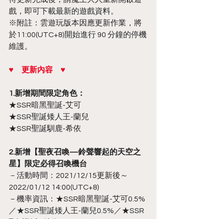
戲，即可下載最新的遊戲資料。
※附註：雲遊玩版本因應更新作業，將
於11:00(UTC+8)開始進行 90 分鐘的停機
維護。
♥　更新內容　♥
1.新增期間限定角色：
★SSR暗黑聖誕-艾可
★SSR聖誕矮人王-蘭兒
★SSR聖誕馴鹿-希依
2.新增【聖夜召喚—鈴聲響起的天空之
星】限定必得召喚機台
－活動時間：2021/12/15更新後～
2022/01/12 14:00(UTC+8)
－機率資訊：★SSR暗黑聖誕-艾可0.5%
／★SSR聖誕矮人王-蘭兒0.5%／★SSR