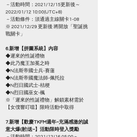
－活動時間：2021/12/15更新後～
2022/01/12 10:00(UTC+8)
－活動條件：須通過主線關卡1-08
※ 2021/12/29 更新後 將開放「聖誕挑
戰關卡」
6.新增【拼圖系統】內容
◆遲來的性誕禮物        
◆此乃魔王加冕之時
◆N法斯帝國士兵-賽蓮
◆N法斯帝國魔法師-佩托拉
◆N烈日國武士-桔梗
◆N烈日國巫女-楓
※「遲來的性誕禮物」解鎖素材需於
【女僕響叮噹】限時活動中取得
7.新增【歡慶TKFM週年~充滿感激的誠
意大爆(射)送~】活動限時登入獎勵
－活動時間：2021/12/16 05:00 ~ 