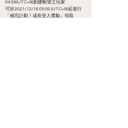
04:59(UTC+8)創建帳號之玩家
可於2021/12/16 05:00 (UTC+8)起進行
「補完計劃！成長登入獎勵」領取
※「舊版新手登入獎勵」+「補完計劃！
成長登入獎勵」，將等同於「新版新手
登入獎勵」的總內容
10.新增【TKFM週年祭】限時禮包
－禮包內容：聖夜角色自選福袋*1、高
級鑰匙(水火暗系自選)*1、鑰匙(水火暗系
自選)*1、禁忌果實*30、上級體力藥水
*10
－禮包價格：3550 HoneyP/Ecoins
－購買資格：商城功能開啟
－活動時間：2021/12/15 更新後～
2022/01/12 10:00(UTC+8)
11.新增【聖誕獻禮】限時推送禮包
－禮包內容：魂晶*10、召喚契約十抽券