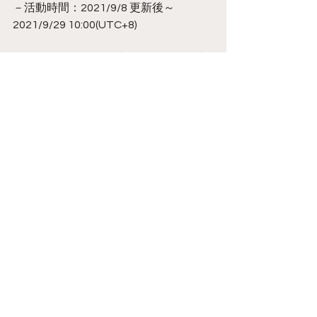
－活動時間：2021/9/8 更新後～
2021/9/29 10:00(UTC+8)
9. 新增限時中秋推送禮包【中秋祈願禮
包】
－禮包內容：魂晶*20、召喚契約十抽券
*1、上級體力藥水*5
－禮包價格：1160 HoneyP/Ecoins
－購買資格：玩家等級達LV5以上
－活動時間：2021/9/21 00:00～
2021/10/05 00:00 (UTC+8)
※ 玩家收到推送訊息後，可在限時7天內
購買
10. 新增【巴爾商行】可兌換物品
－兌換物品：火系鑰匙*1、水系鑰匙
*1、 風系鑰匙*1、 光系鑰匙*1、 暗系鑰
匙*1
－兌換需求：記憶寶珠*30／任一鑰匙