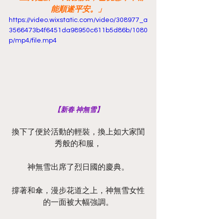
能順遂平安。」
https://video.wixstatic.com/video/308977_a
3566473b4f6451da98950c611b5d86b/1080
p/mp4/file.mp4
【新春 神無雪】
換下了便於活動的輕裝，換上如大家閨
秀般的和服，
神無雪出席了烈日國的慶典。
撐著和傘，漫步花道之上，神無雪女性
的一面被大幅強調。