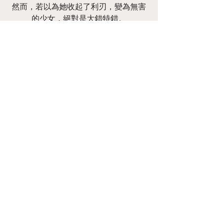
然而，若以為她收起了利刃，變為無害
的少女，絕對是大錯特錯。
別於腰間的長刃、藏於傘中的短刃會在
剎那間出鞘。
「正月期間，不動刀劍，平心靜氣，省
身克己。」
https://video.wixstatic.com/video/308977_7
90296a1fae04c4ab0abf40a478af4d2/1080
p/mp4/file.mp4