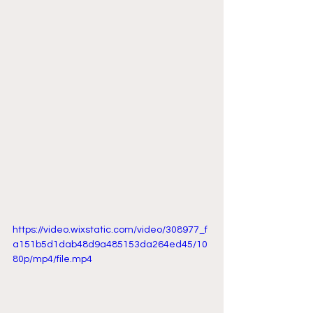
https://video.wixstatic.com/video/308977_f
a151b5d1dab48d9a485153da264ed45/10
80p/mp4/file.mp4