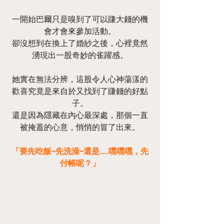
一開始巴爾只是嗅到了可以賺大錢的機
會才會來參加活動。
卻沒想到在換上了婚紗之後，心裡竟然
湧現出一股奇妙的雀躍感。
她實在無法分辨，這股令人心神蕩漾的
歡喜究竟是來自於又找到了賺錢的好點
子。
還是因為隱藏在內心最深處，那個一直
被掩蓋的心意，悄悄的冒了出來。
「要先吃飯~先洗澡~還是......嘿嘿嘿，先
付帳呢？」