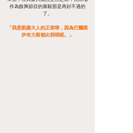
作為餘興節目的廝殺那是再好不過的
了。
「我是凱薩大人的正室唷，因為巴爾跟
伊布力斯都比我弱呢。」