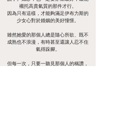
襯托高貴氣質的那件才行。
因為只有這樣，才能夠滿足伊布力斯的
少女心對於婚姻的美好憧憬。
雖然她愛的那個人總是隨心所欲、既不
成熟也不浪漫，有時甚至還讓人忍不住
氣得跺腳。
但每一次，只要一聽見那個人的稱讚，
以及他對自己毫不掩飾的強烈索求，
伊布力斯便會難以止住心中不斷湧出的
甜蜜。
「唯有身分高貴、英明睿智的我，才能
勝任凱薩正室的位置。」