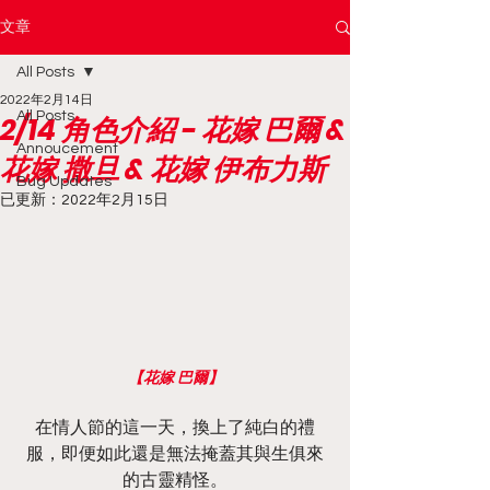
文章
All Posts
2022年2月14日
All Posts
2/14 角色介紹 - 花嫁 巴爾 &
Annoucement
花嫁 撒旦 & 花嫁 伊布力斯
Bug Updates
已更新：
2022年2月15日
【花嫁 巴爾】
在情人節的這一天，換上了純白的禮
服，即便如此還是無法掩蓋其與生俱來
的古靈精怪。