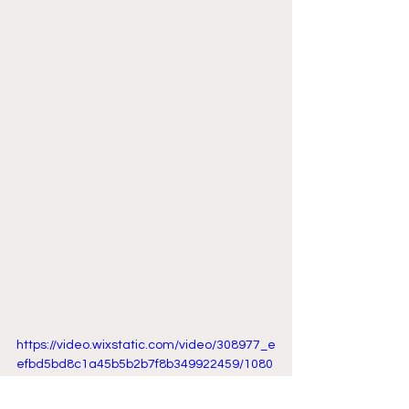
https://video.wixstatic.com/video/308977_e
efbd5bd8c1a45b5b2b7f8b349922459/1080
p/mp4/file.mp4