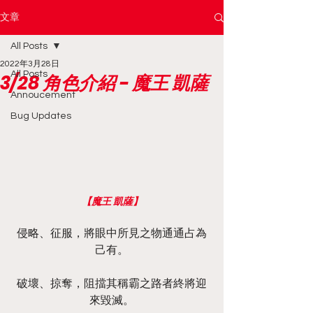
文章
All Posts
2022年3月28日
All Posts
3/28 角色介紹 - 魔王 凱薩
Annoucement
Bug Updates
【魔王 凱薩】
侵略、征服，將眼中所見之物通通占為
己有。
破壞、掠奪，阻擋其稱霸之路者終將迎
來毀滅。