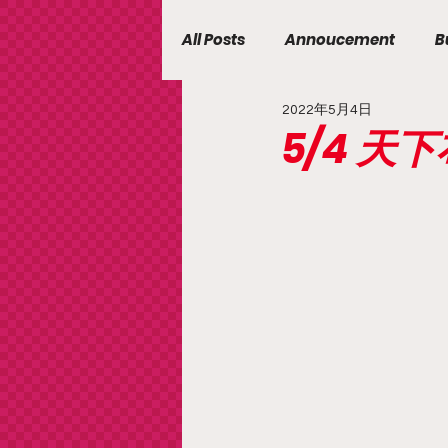
All Posts
Annoucement
B
2022年5月4日
5/4 