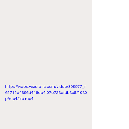
https://video.wixstatic.com/video/308977_f
61712d4896d446aa4f07e728dfdb8b5/1080
p/mp4/file.mp4