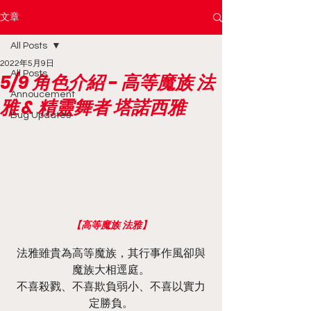
文章
All Posts
2022年5月9日
All Posts
5/9 角色介紹 - 高等魔族 法
Annoucement
雅 & 精靈舞者 塔諾西雅
Bug Updates
【高等魔族 法雅】
法雅雖貴為高等魔族，其行事作風卻與
魔族大相逕庭。
不喜殺戮、不喜欺負弱小、不喜以實力
定勝負。