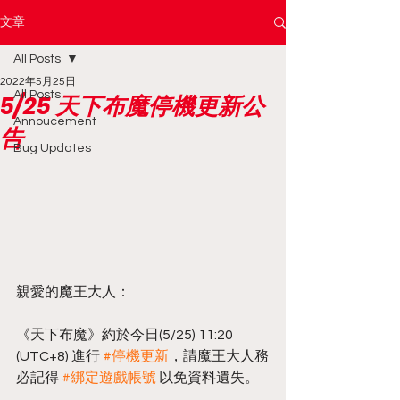
文章
All Posts
2022年5月25日
All Posts
5/25 天下布魔停機更新公
Annoucement
告
Bug Updates
親愛的魔王大人：
《天下布魔》約於今日(5/25) 11:20 
(UTC+8) 進行 
#停機更新
，請魔王大人務
必記得 
#綁定遊戲帳號
 以免資料遺失。