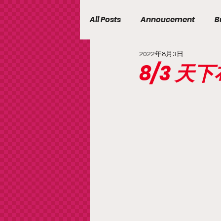
All Posts
Annoucement
B
2022年8月3日
8/3 