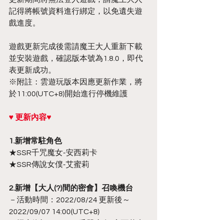
記得將帳號資料進行綁定，以免遺失遊
戲進度。
遊戲更新完成後需請魔王大人重新下載
並安裝遊戲，確認版本號為1.8.0，即代
表更新成功。
※附註：雲遊玩版本因應更新作業，將
於11:00(UTC+8)開始進行停機維護
♥ 更新內容♥
1.新增常駐角色
★SSR千咒魔女-安西莉卡
★SSR傳說女僕-艾蜜莉
2.新增【大人(?)間的密會】召喚機台
－活動時間：2022/08/24 更新後～
2022/09/07 14:00(UTC+8)