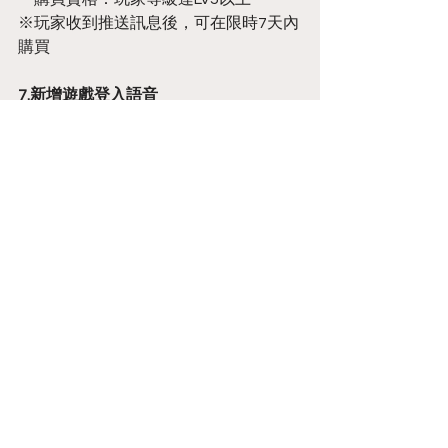
※玩家收到推送訊息後，可在限時7天內
購買
7.新增遊戲登入語音
♥ 優化及修正部分遊戲內容 ♥
1.調整「回憶系統」活動回憶之顯示
※若未通過特定活動之任一活動關卡，
則「回憶系統」中該活動之回憶選項將
不會出現
2.優化「調教道具」之使用方式
※調教房間頁面，可透過長按畫面，連
續消耗選定之調教道具
3.優化部分新手教學內容
4.優化「惡兔魔王-兔姬」技能演出之延