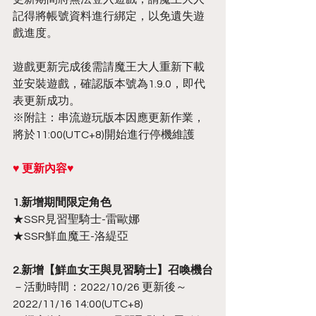
記得將帳號資料進行綁定，以免遺失遊
戲進度。
遊戲更新完成後需請魔王大人重新下載
並安裝遊戲，確認版本號為1.9.0，即代
表更新成功。
※附註：串流遊玩版本因應更新作業，
將於11:00(UTC+8)開始進行停機維護
♥ 更新內容♥
1.新增期間限定角色
★SSR見習聖騎士-雷歐娜
★SSR鮮血魔王-洛緹亞
2.新增【鮮血女王與見習騎士】召喚機台
－活動時間：2022/10/26 更新後～
2022/11/16 14:00(UTC+8)