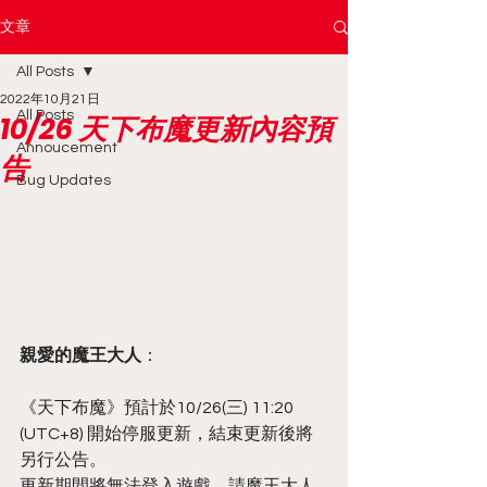
文章
All Posts
2022年10月21日
All Posts
10/26 天下布魔更新內容預
Annoucement
告
Bug Updates
親愛的魔王大人
：
《天下布魔》預計於10/26(三) 11:20 
(UTC+8) 開始停服更新，結束更新後將
另行公告。
更新期間將無法登入遊戲，請魔王大人