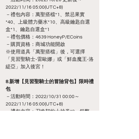
2022/11/16 05:00(UTC+8)
－禮包內容：萬聖搭檔*1、禁忌果實
*40、上級體力藥水*10、高級鑰匙自選
盒*1、鑰匙自選盒*1
－禮包價格：4639 HoneyP/ECoins
－購買資格：商城功能開啟
※使用道具「萬聖搭檔」後，可選擇
「見習聖騎士-雷歐娜」或「鮮血魔王-洛
緹亞」加入後宮！
8.新增【見習聖騎士的冒險背包】限時禮
包
－活動時間：2022/10/31 00:00～
2022/11/16 05:00(UTC+8)
－禮包內容：召喚契約十抽券*2、銀幣
*500,000、上級體力藥水*6
－禮包價格：1179 HoneyP/ECoins
－購買資格：玩家等級達LV5以上