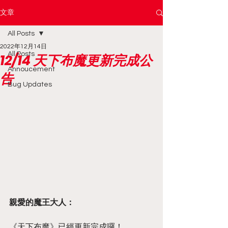
文章
All Posts
2022年12月14日
All Posts
12/14 天下布魔更新完成公
Annoucement
告
Bug Updates
親愛的魔王大人：
《天下布魔》已經更新完成囉！ 