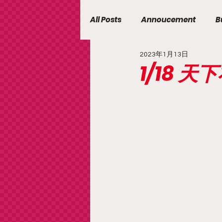
All Posts
Annoucement
B
2023年1月13日
1/18 