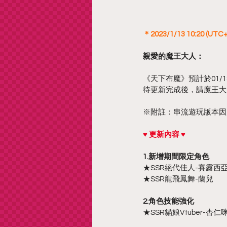
＊2023/1/13 10:20 (
親愛的魔王大人：
《天下布魔》預計於01/18
待更新完成後，請魔王大
※附註：串流遊玩版本因應更
♥ 更新內容 ♥
1.新增期間限定角色
★SSR絕代佳人-賽露西
★SSR龍飛鳳舞-蘭兒
2.角色技能強化
★SSR貓娘Vtuber-杏仁