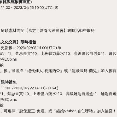
（原挑戰層數將重置）
:00～2023/04/26 10:00(UTC+8)
」解鎖素材需於【風雲！新春大運動會】限時活動中取得
異文化交流】限時禮包
新後～2023/02/08 14:00(UTC+8)
」*1、禁忌果實*40、上級體力藥水*10、高級鑰匙自選盒*1、鑰匙
/ECoins
啟
」後，可選擇「絕代佳人-賽露西亞」或「龍飛鳳舞-蘭兒」加入後宮
】限時禮包
:00～2023/02/22 14:00(UTC+8)
1、禁忌果實*40、上級體力藥水*10、高級鑰匙自選盒*1、鑰匙自選
/ECoins
啟
可選擇「惡兔魔王-兔姬」或「貓娘Vtuber-杏仁咪嚕」加入後宮！