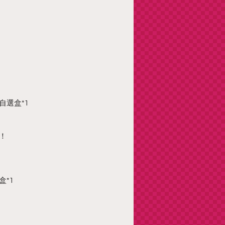
自選盒*1
！
盒*1