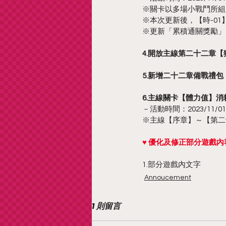
※關卡以多場小戰鬥所組
※本次更新後，【時-01
※更新「累積通關獎勵」
4.開放主線第二十二章
5.新增二十二章備戰禮包
6.主線關卡【體力值】
－活動時間：2023/11/01 更
※主線【序章】～【第二
♥ 優化及修正部分遊戲內容
1.部分遊戲內文字
Annoucement
1 則留言