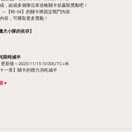
成，組成多個隊伍來攻略關卡並贏取獎勵吧！
】～【時-04】的關卡將固定戰鬥內容
內容，可獲取更多獎勵！
【獵犬小隊的依存】
消耗限時減半
新後～2023/11/15 10:00(UTC+8)
十一章】關卡的體力消耗減半
 ♥