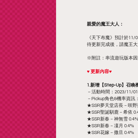
親愛的魔王大人：
《天下布魔》預計於11/01
待更新完成後，請魔王大
※附註：串流遊玩版本因應更
♥ 更新內容♥
1.新增【Step-Up】召喚
－活動時間：2023/11/01 更
－Pickup角色&機率資訊
★SSR夢天堂店長－咲野夢 
★SSR聖誕馴鹿－希依 0.
★SSR新春－神無雪 0.4
★SSR新春－凜月 0.4%
★SSR花嫁－撒旦 0.4%