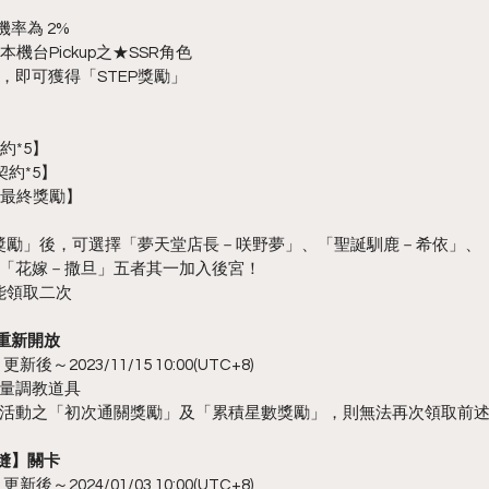
機率為 2%
機台Pickup之★SSR角色
，即可獲得「STEP獎勵」
約*5】
契約*5】
P最終獎勵】
終獎勵」後，可選擇「夢天堂店長－咲野夢」、「聖誕馴鹿－希依」、
「花嫁－撒旦」五者其一加入後宮！
能領取二次
重新開放
新後～2023/11/15 10:00(UTC+8)
量調教道具
活動之「初次通關獎勵」及「累積星數獎勵」，則無法再次領取前
縫】關卡
新後～2024/01/03 10:00(UTC+8)