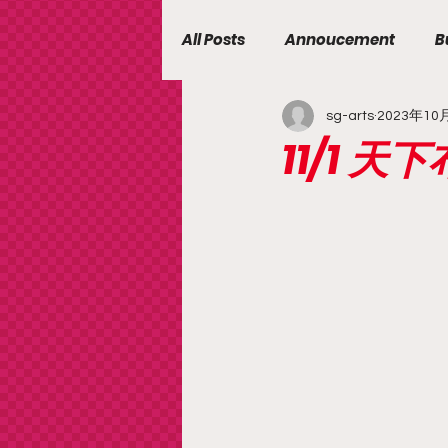
All Posts
Annoucement
B
sg-arts
2023年10
11/1 