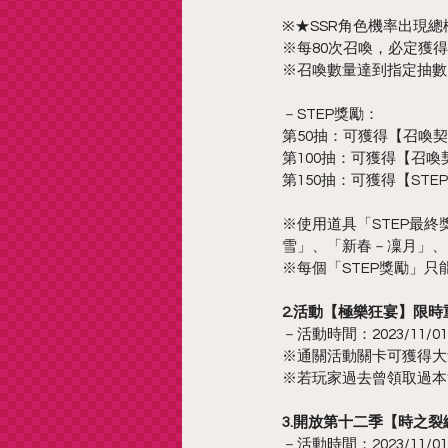
※★SSR角色機率出現總
※每80次召喚，必定獲得本
※召喚數量達到指定抽數
－STEP獎勵：
第50抽：可獲得【召喚契
第100抽：可獲得【召喚
第150抽：可獲得【STE
※使用道具「STEP最
雪」、「新春－凜月」、
※每個「STEP獎勵」只
2.活動【極樂狂宴】限時
－活動時間：2023/11/01 更
※通關活動關卡可獲得大
※若玩家過去曾領取過本
3.開放第十二季【時之裂
－活動時間：2023/11/01 更