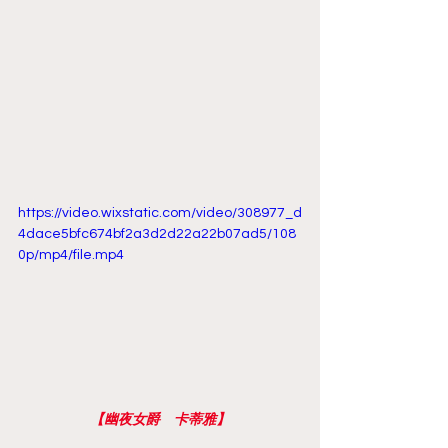
https://video.wixstatic.com/video/308977_d
4dace5bfc674bf2a3d2d22a22b07ad5/108
0p/mp4/file.mp4
【幽夜女爵　卡蒂雅】