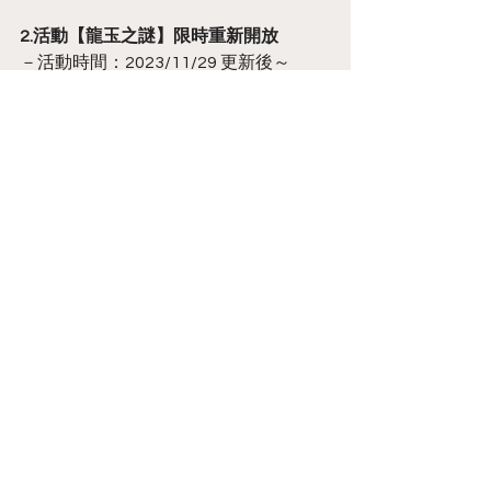
2.活動【龍玉之謎】限時重新開放
－活動時間：2023/11/29 更新後～
2023/12/13 10:00(UTC+8)
※通關活動關卡可獲得大量進化道具
※若玩家過去曾領取過本活動之「初次
通關獎勵」及「累積星數獎勵」，則無
法再次領取前述之獎勵
3.開放第十六季魔獄塔（原挑戰層數將重
置）
－活動時間：2023/11/29 更新後～
2024/02/07 10:00(UTC+8)
♥ 優化及修正部分遊戲內容 ♥
1.部分遊戲內文字
Annoucement