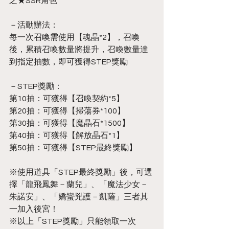
之★SSR角色
－活動辦法：
每一次召喚需使用【魂晶*2】，召喚
後，累積召喚數量將提升，召喚數量達
到指定抽數，即可獲得STEP獎勵
－STEP獎勵：
第10抽：可獲得【召喚契約*5】
第20抽：可獲得【掃蕩券*100】
第30抽：可獲得【魔晶石*1500】
第40抽：可獲得【解放晶石*1】
第50抽：可獲得【STEP最終獎勵】
※使用道具「STEP最終獎勵」後，可選
擇「龍飛鳳舞－蘭兒」、「魔法少女－
朱諾安」、「嬌蠻兇護－凱薩」三者其
一加入後宮！
※以上「STEP獎勵」只能領取一次