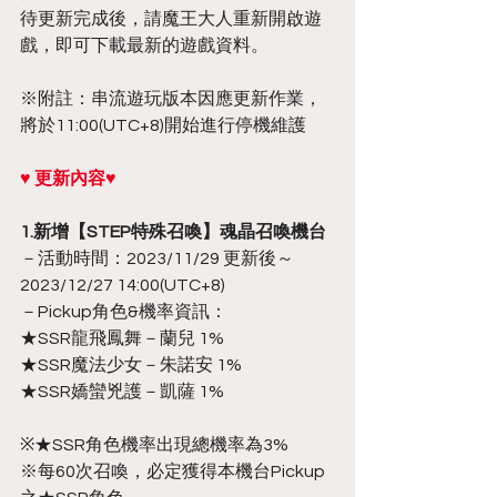
待更新完成後，請魔王大人重新開啟遊
戲，即可下載最新的遊戲資料。
※附註：串流遊玩版本因應更新作業，
將於11:00(UTC+8)開始進行停機維護
♥ 更新內容♥
1.新增【STEP特殊召喚】魂晶召喚機台
－活動時間：2023/11/29 更新後～
2023/12/27 14:00(UTC+8)
－Pickup角色&機率資訊：
★SSR龍飛鳳舞－蘭兒 1%
★SSR魔法少女－朱諾安 1%
★SSR嬌蠻兇護－凱薩 1%
※★SSR角色機率出現總機率為3%
※每60次召喚，必定獲得本機台Pickup