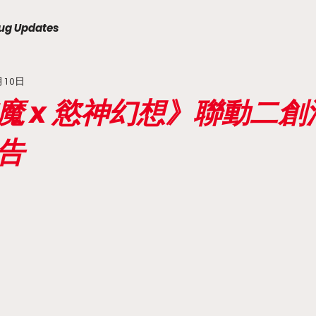
ug Updates
月10日
魔 x 慾神幻想》聯動二創
告