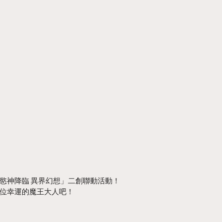
慾神降臨 異界幻想」二創聯動活動！
位幸運的魔王大人吧！