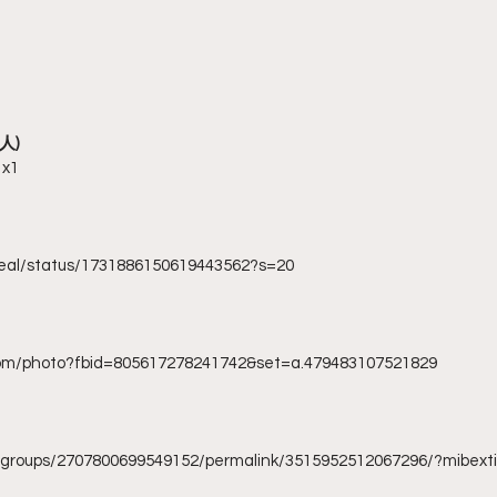
人)
x1
deal/status/1731886150619443562?s=20
com/photo?fbid=805617278241742&set=a.479483107521829
/groups/2707800699549152/permalink/3515952512067296/?mibext