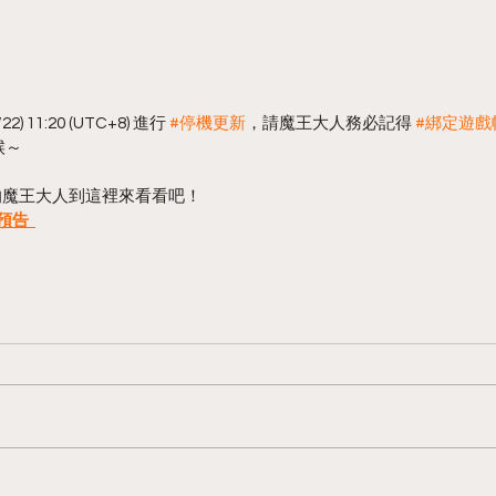
11:20 (UTC+8) 進行 
#停機更新
，請魔王大人務必記得 
#綁定遊戲
候～
的魔王大人到這裡來看看吧！
告  