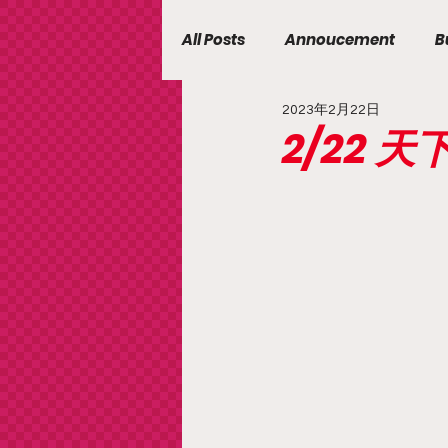
All Posts
Annoucement
B
2023年2月22日
2/22 