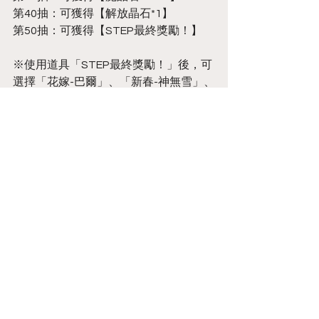
第40抽：可獲得【解放晶石*1】
第50抽：可獲得【STEP最終獎勵！】
※使用道具「STEP最終獎勵！」後，可
選擇「花嫁-巴爾」、「新春-神無雪」、
「夏日-聖米勒」三者其一加入後宮！
※以上「STEP獎勵」只能領取一次
7.開放第九季【時之裂縫】關卡
－活動時間：2023/03/08 更新後～
2023/05/24 10:00(UTC+8)
※關卡以多場小戰鬥所組成，組成多個
隊伍來攻略關卡並贏取獎勵吧！
8.新增【兔子與貓的茶會】限時禮包
－活動時間：2023/03/08 更新後～
2023/03/29 10:00(UTC+8)
－禮包內容：「兔子與貓的茶會」*1、