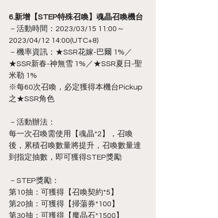
6.新增【STEP特殊召喚】魂晶召喚機台
－活動時間：2023/03/15 11:00～
2023/04/12 14:00(UTC+8)
－機率資訊：★SSR花嫁-巴爾 1%／
★SSR新春-神無雪 1%／★SSR夏日-聖
米勒 1%
※每60次召喚，必定獲得本機台Pickup
之★SSR角色
－活動辦法：
每一次召喚需使用【魂晶*2】，召喚
後，累積召喚數量將提升，召喚數量達
到指定抽數，即可獲得STEP獎勵
－STEP獎勵：
第10抽：可獲得【召喚契約*5】
第20抽：可獲得【掃蕩券*100】
第30抽：可獲得【魔晶石*1500】