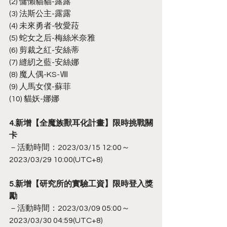
(2) 慵懶貓貓-露露
(3) 法斯公主-露露
(4) 未來勇者-牧愛菈
(5) 蛇女之后-梅絲米奈雅
(6) 剪裁之紅-安絲蒂
(7) 縫紉之藍-安絲娜
(8) 魔人偶-KS-Ⅷ
(9) 人馬女僕-蘇菲
(10) 貓妖-娜娜
4.新增【全魔族獸耳化計畫】限時挑戰關
卡
－活動時間：2023/03/15 12:00～
2023/03/29 10:00(UTC+8)
5.新增【研究所的實驗工資】限時登入獎
勵
－活動時間：2023/03/09 05:00～
2023/03/30 04:59(UTC+8)