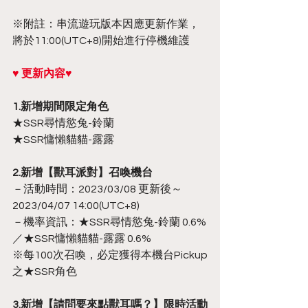
※附註：串流遊玩版本因應更新作業，
將於11:00(UTC+8)開始進行停機維護
♥ 更新內容♥
1.新增期間限定角色
★SSR尋情慾兔-鈴蘭
★SSR慵懶貓貓-露露
2.新增【獸耳派對】召喚機台
－活動時間：2023/03/08 更新後～
2023/04/07 14:00(UTC+8)
－機率資訊：★SSR尋情慾兔-鈴蘭 0.6%
／★SSR慵懶貓貓-露露 0.6%
※每100次召喚，必定獲得本機台Pickup
之★SSR角色
3.新增【請問要來點獸耳嗎？】限時活動