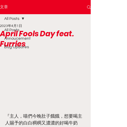
文章
All Posts
2023年4月1日
All Posts
April Fools Day feat.
Annoucement
Furries
Bug Updates
『主人，喵們今晚肚子餓餓，想要喝主
人賜予的白白稠稠又濃濃的好喝牛奶