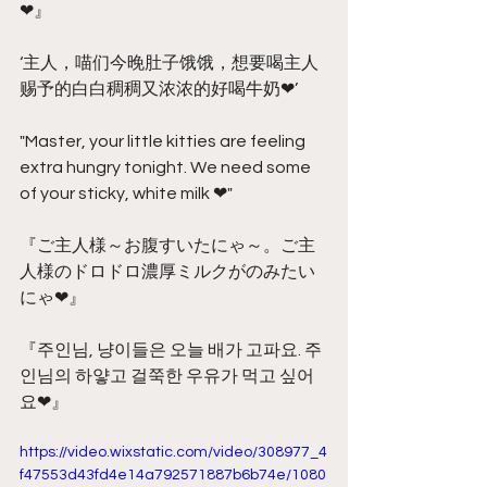
❤』
‘主人，喵们今晚肚子饿饿，想要喝主人
赐予的白白稠稠又浓浓的好喝牛奶❤’
"Master, your little kitties are feeling 
extra hungry tonight. We need some 
of your sticky, white milk ❤"
『ご主人様～お腹すいたにゃ～。ご主
人様のドロドロ濃厚ミルクがのみたい
にゃ❤』
『주인님, 냥이들은 오늘 배가 고파요. 주
인님의 하얗고 걸쭉한 우유가 먹고 싶어
요❤』
https://video.wixstatic.com/video/308977_4
f47553d43fd4e14a792571887b6b74e/1080