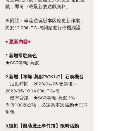
戲，即可下載最新的遊戲資料。
※附註：串流遊玩版本因應更新作業，
將於11:00(UTC+8)開始進行停機維護
♥ 更新內容♥
1.新增常駐角色
★SSR毒蠍-莫默
2.新增【毒蠍-莫默PICK UP】召喚機台
－活動時間：2023/04/26 更新後～
2023/05/10 14:00(UTC+8)
－機率資訊：★SSR毒蠍-莫默 1%
※每100次召喚，必定為本次活動★SSR
角色
3.復刻【凱薩魔王事件簿】限時活動