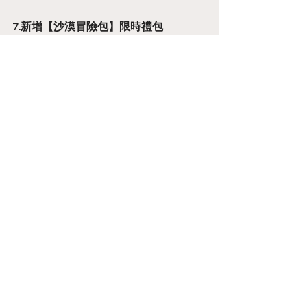
7.新增【沙漠冒險包】限時禮包
－活動時間：2023/04/26 更新後～
2023/05/10 05:00(UTC+8)
－禮包內容：召喚契約十抽券*2、銀幣
*500,000、上級體力藥水*6
－禮包價格：1179 HoneyP/ECoins
－購買資格：玩家等級達LV5以上
※玩家收到推送訊息後，可在限時7天內
購買
♥ 優化及修正部分遊戲內容 ♥
1.修正「夢遊魔境-千鶴」於戰鬥中狀態
欄的技能文字敘述(效果不變)
2.修正遊戲內部分文字
Annoucement