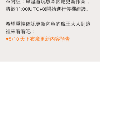
※附註：串流遊玩版本因應更新作業，
將於11:00(UTC+8)開始進行停機維護。   
希望重複確認更新內容的魔王大人到這
裡來看看吧：
♥5/10 天下布魔更新內容預告  
Annoucement
留言
撰寫留言......