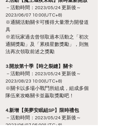
2.活動【魔王城夜未眠】限時重新開放
－活動時間：2023/05/24 更新後～
2023/06/07 10:00(UTC+8)
※通關活動關卡可獲得大量潛力開發道
具
※若玩家過去曾領取過本活動之「初次
通關獎勵」及「累積星數獎勵」，則無
法再次領取前述之獎勵
3.開放第十季【時之裂縫】關卡
－活動時間：2023/05/24 更新後～
2023/08/23 10:00(UTC+8)
※關卡以多場小戰鬥所組成，組成多個
隊伍來攻略關卡並贏取獎勵吧！
4.新增【美夢安眠組SP】限時禮包
－活動時間：2023/05/24 更新後～
2023/06/07 05:00(UTC+8)
－禮包內容：召喚契約十抽券*2、銀幣