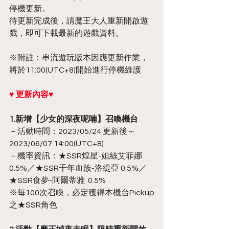
停機更新。
待更新完成後，請魔王大人重新開啟遊
戲，即可下載最新的遊戲資料。
※附註：串流遊玩版本因應更新作業，
將於11:00(UTC+8)開始進行停機維護
♥ 更新內容♥
1.新增【少女的深夜呢喃】召喚機台
－活動時間：2023/05/24 更新後～
2023/06/07 14:00(UTC+8)
－機率資訊：★SSR煌星-妲絲艾菲娜 
0.5%／★SSR千年血族-洛緹亞 0.5%／
★SSR食夢-阿爾蒂雅  0.5%
※每100次召喚，必定獲得本機台Pickup
之★SSR角色