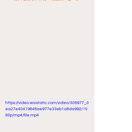
https://video.wixstatic.com/video/308977_0
ea27e40419846ae977e33eb1a8da992/10
80p/mp4/file.mp4