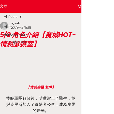
文章
All Posts
sg-arts
All Posts
2023年5月8日
5/8 角色介紹【魔城HOT-
Annoucement
情慾診療室】
Bug Updates
【背德密醫 艾琳】
雙蛇軍團解散後，艾琳當上了醫生，並
與克里斯加入了冒險者公會，成為魔界
的居民。