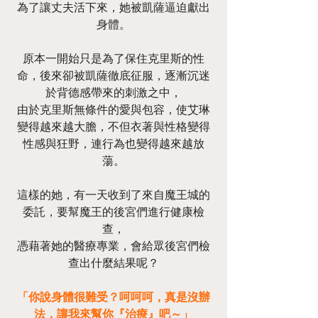
為了讓丈夫活下來，她被凱薩逼迫獻出
身體。
原本一開始只是為了保住克里斯的性
命，後來卻被凱薩徹底征服，逐漸沉迷
於背德感帶來的刺激之中，
由於克里斯無條件的愛與包容，使艾琳
變得越來越大膽，不但衣著與性格變得
性感與狂野，連行為也變得越來越放
蕩。
這樣的她，有一天收到了來自魔王城的
委託，要幫魔王的後宮們進行健康檢
查，
憑藉著她的醫療專業，會給眾後宮們檢
查出什麼結果呢？
「你說身體很難受？呵呵呵，真是沒辦
法，讓我來幫你『治療』吧～」