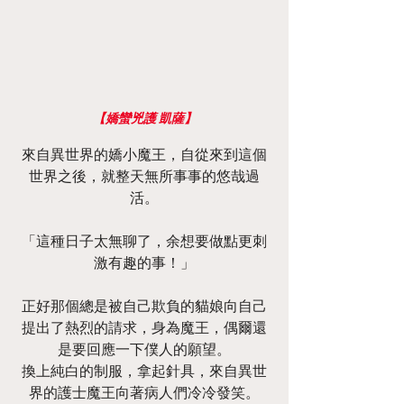
【嬌蠻兇護 凱薩】
來自異世界的嬌小魔王，自從來到這個
世界之後，就整天無所事事的悠哉過
活。
「這種日子太無聊了，余想要做點更刺
激有趣的事！」
正好那個總是被自己欺負的貓娘向自己
提出了熱烈的請求，身為魔王，偶爾還
是要回應一下僕人的願望。
換上純白的制服，拿起針具，來自異世
界的護士魔王向著病人們冷冷發笑。