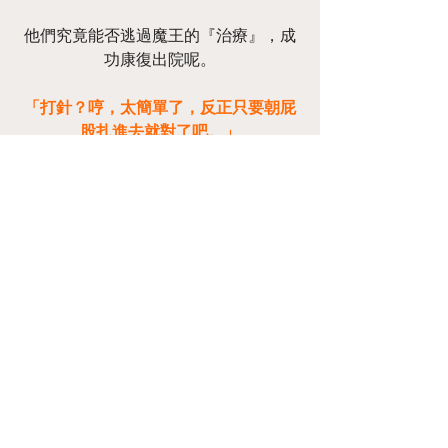
他們究竟能否逃過魔王的『治療』，成
功康復出院呢。
「打針？哼，太簡單了，反正只要朝屁
股扎進去就對了吧。」