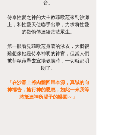
音。
侍奉性愛之神的大主教菲歐菈來到沙灘
上，和性愛天使聯手出擊，力求將性愛
的歡愉傳達給茫茫眾生。
第一眼看見菲歐菈身著的泳衣，大概很
難想像她是侍奉神明的神官，但當人們
被菲歐菈帶去宣揚教義時，一切就都明
朗了。
「在沙灘上將肉體回歸本源，真誠的向
神禱告，施行神的恩惠，如此一來我等
將抵達神所賜予的樂園～」