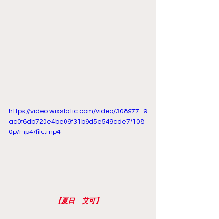
https://video.wixstatic.com/video/308977_9
ac0f6db720e4be09f31b9d5e549cde7/108
0p/mp4/file.mp4
【夏日　艾可】