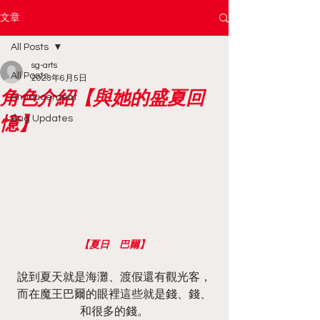
文章
All Posts
sg-arts
All Posts
2023年6月5日
角色介紹【與她的盛夏回
Annoucement
憶】
Bug Updates
【夏日　巴爾】
說到夏天就是海灘、渡假還有觀光客，
而在魔王巴爾的眼裡這些就是錢、錢、
和很多的錢。