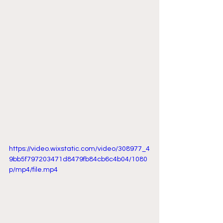
https://video.wixstatic.com/video/308977_4
9bb5f797203471d8479fb84cb6c4b04/1080
p/mp4/file.mp4