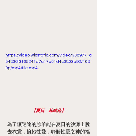
https://video.wixstatic.com/video/308977_a
54836f3135241a7a17e01d4c3803a92/108
0p/mp4/file.mp4
【夏日　菲歐菈】
為了讓迷途的羔羊能在夏日的沙灘上脫
去衣裳，擁抱性愛，聆聽性愛之神的福