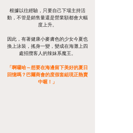
根據以往經驗，只要自己下場主持活
動，不管是銷售量還是營業額都會大幅
度上升。
因此，有著健康小麥膚色的少女今夏也
換上泳裝，搖身一變，變成在海灘上四
處招攬客人的辣妹系魔王。
「啊囉哈～想要在海邊留下美好的夏日
回憶嗎？巴爾商會的度假套組現正熱賣
中喔！」