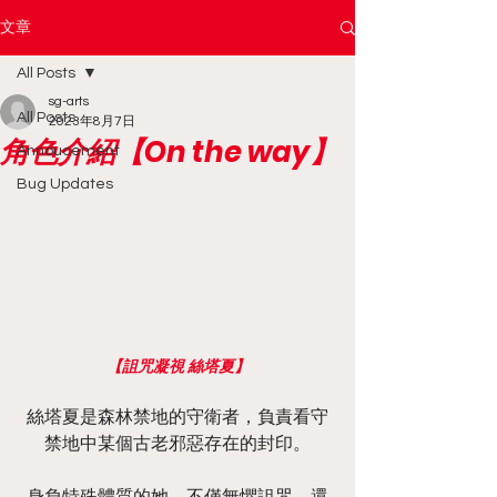
文章
All Posts
sg-arts
All Posts
2023年8月7日
角色介紹【On the way】
Annoucement
Bug Updates
【詛咒凝視 絲塔夏】
絲塔夏是森林禁地的守衛者，負責看守
禁地中某個古老邪惡存在的封印。
身負特殊體質的她，不僅無懼詛咒，還