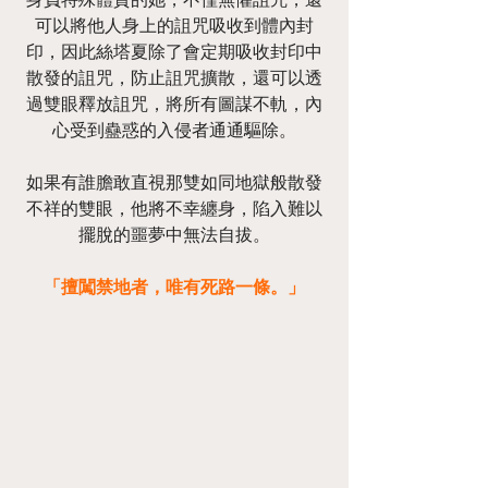
可以將他人身上的詛咒吸收到體內封
印，因此絲塔夏除了會定期吸收封印中
散發的詛咒，防止詛咒擴散，還可以透
過雙眼釋放詛咒，將所有圖謀不軌，內
心受到蠱惑的入侵者通通驅除。
如果有誰膽敢直視那雙如同地獄般散發
不祥的雙眼，他將不幸纏身，陷入難以
擺脫的噩夢中無法自拔。
「擅闖禁地者，唯有死路一條。」