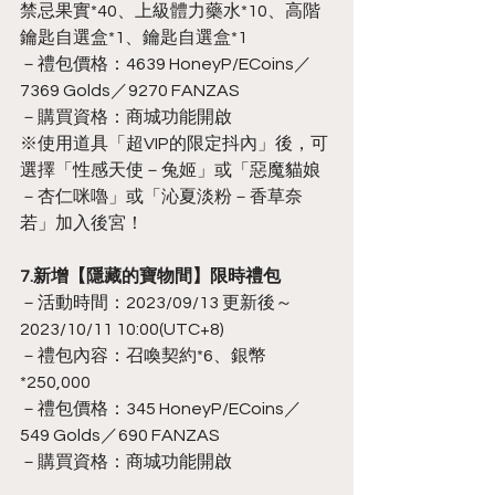
禁忌果實*40、上級體力藥水*10、高階
鑰匙自選盒*1、鑰匙自選盒*1
－禮包價格：4639 HoneyP/ECoins／ 
7369 Golds／9270 FANZAS
－購買資格：商城功能開啟
※使用道具「超VIP的限定抖內」後，可
選擇「性感天使－兔姬」或「惡魔貓娘
－杏仁咪嚕」或「沁夏淡粉－香草奈
若」加入後宮！
7.新增【隱藏的寶物間】限時禮包
－活動時間：2023/09/13 更新後～
2023/10/11 10:00(UTC+8)
－禮包內容：召喚契約*6、銀幣
*250,000
－禮包價格：345 HoneyP/ECoins／
549 Golds／690 FANZAS
－購買資格：商城功能開啟