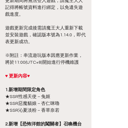
更新期間將無法登入遊戲，請魔王大人
記得將帳號資料進行綁定，以免遺失遊
戲進度。
遊戲更新完成後需請魔王大人重新下載
並安裝遊戲，確認版本號為1.14.0，即代
表更新成功。
※附註：串流遊玩版本因應更新作業，
將於11:00(UTC+8)開始進行停機維護
♥ 更新內容♥
1.新增期間限定角色
★SSR性感天使－兔姬
★SSR惡魔貓娘－杏仁咪嚕
★SSR沁夏淡粉－香草奈若
2.新增【恐怖洋館的闖關者】召喚機台