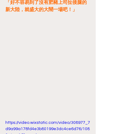
「好不容易到了沒有肥豬上司扯後腿的
新大陸，就盛大的大鬧一場吧！」
https://video.wixstatic.com/video/308977_7
d9a99a178fd4e3b80199e3dc4ce6d76/108