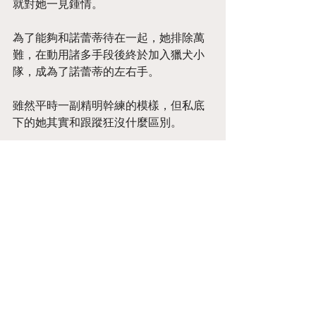
就對她一見鍾情。
為了能夠和諾蕾蒂待在一起，她排除萬
難，在動用諸多手段後終於加入獵犬小
隊，成為了諾蕾蒂的左右手。
雖然平時一副精明幹練的模樣，但私底
下的她其實和跟蹤狂沒什麼區別。
「諾蕾蒂大人，前方十一點鐘方向發現
敵蹤，請下達判斷。」