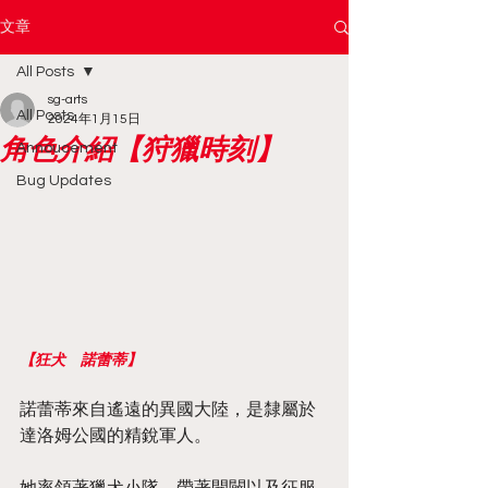
文章
All Posts
sg-arts
All Posts
2024年1月15日
角色介紹【狩獵時刻】
Annoucement
Bug Updates
【狂犬　諾蕾蒂】
諾蕾蒂來自遙遠的異國大陸，是隸屬於
達洛姆公國的精銳軍人。
她率領著獵犬小隊，帶著開闢以及征服