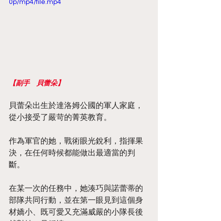
0p/mp4/file.mp4
【副手　貝蕾朵】
貝蕾朵出生於達洛姆公國的軍人家庭，
從小接受了嚴苛的菁英教育。
作為軍官的她，戰術眼光銳利，指揮果
決，在任何時候都能做出最適當的判
斷。
在某一次的任務中，她湊巧與諾蕾蒂的
部隊共同行動，並在第一眼見到這個身
材嬌小、既可愛又充滿威嚴的小隊長後