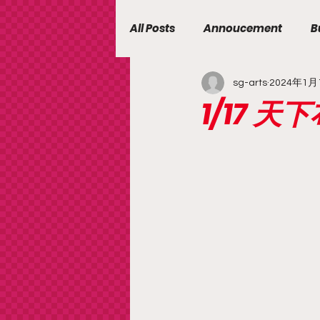
All Posts
Annoucement
B
sg-arts
2024年1月
1/17 