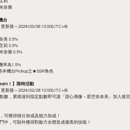
艾莉
絲米奈雅
機台
新後～2024/03/06 10:00(UTC+8)
：
美 0.5%
莉 0.5%
奈雅 0.5%
率為1.5%
本機台Pickup之★SSR角色
 Dream！】限時活動
新後～2024/02/28 10:00(UTC+8)
點數，累積達到指定點數即可讓「甜心偶像－星空奈奈美」加入後
，可獲得積分加成及能力加成！
鬥中，可額外獲得對敵方全體造成傷害的技能！