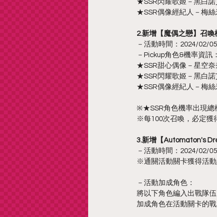
★SSR閃耀歌姬－黑白諾
★SSR偶像經紀人－梅
2.新增【魔偶之戀】召喚
－活動時間：2024/02/05 更
－Pickup角色&機率資訊
★SSR甜心偶像－星空奈奈
★SSR閃耀歌姬－黑白諾艾
★SSR偶像經紀人－梅絲米
※★SSR角色機率出現總機
※每100次召喚，必定獲得
3.新增【Automaton's
－活動時間：2024/02/05 更
※通關活動關卡獲得活動
－活動加成角色：
將以下角色編入出戰隊伍
加成角色在活動關卡的戰