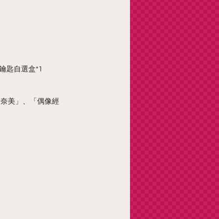
鑰匙自選盒*1
奈奈美」、「偶像經