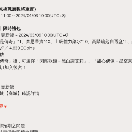
（原挑戰層數將重置）
:00～2024/04/03 10:00(UTC+8)
奇】限時禮包
新後～2024/03/06 10:00(UTC+8)
傳奇」*1、禁忌果實*40、上級體力藥水*10、高階鑰匙自選盒*1、
／ 4,639 ECoins
啟
傳奇」後，可選擇「閃耀歌姬－黑白諾艾莉」、「甜心偶像－星空
其1加入後宮！
5 更新後
於【商城】確認詳情
 ♥
制非預期之問題