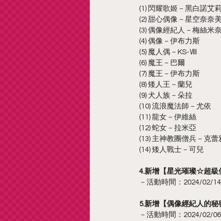
(1) 閃耀歌姬－黑白諾艾
(2) 甜心偶像－星空奈奈
(3) 偶像經紀人－梅絲米
(4) 偶像－伊布力斯
(5) 魔人偶－KS-Ⅷ
(6) 魔王－巴爾
(7) 魔王－伊布力斯
(8) 矮人王－蘭兒
(9) 犬人族－朵拉
(10) 流浪魔法師－尤依
(11) 龍女－伊維絲
(12) 蛇女－拉米亞
(13) 主神教團僧兵－克蕾
(14) 矮人戰士－可兒
4.新增【星光璀璨☆超
－活動時間：2024/02/14 12
5.新增【偶像經紀人的
－活動時間：2024/02/06 05