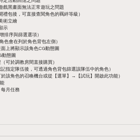
看特定活動回憶之問題
致遊戲黑畫面無法正常遊玩之問題
點開禮包後，可直接查閱角色的羈絆等級）
美術立繪
顯示
新增排序與篩選選項）
新角色會在列於角色背包左側）
畫面上將顯示該角色CG動態圖
G動態圖
流程（可於調教房間直接購買）
（標記指定隊伍後，可透過角色背包篩選該隊伍中的角色）
（可於該角色的召喚機台或從【選單】→【試玩】開啟此功能）
能
、每月任務