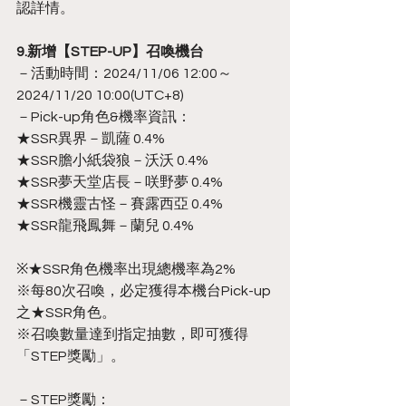
認詳情。
9.新增【STEP-UP】召喚機台
－活動時間：2024/11/06 12:00～
2024/11/20 10:00(UTC+8)
－Pick-up角色&機率資訊：
★SSR異界－凱薩 0.4%
★SSR膽小紙袋狼－沃沃 0.4%
★SSR夢天堂店長－咲野夢 0.4%
★SSR機靈古怪－賽露西亞 0.4%
★SSR龍飛鳳舞－蘭兒 0.4%
※★SSR角色機率出現總機率為2%
※每80次召喚，必定獲得本機台Pick-up
之★SSR角色。
※召喚數量達到指定抽數，即可獲得
「STEP獎勵」。
－STEP獎勵：