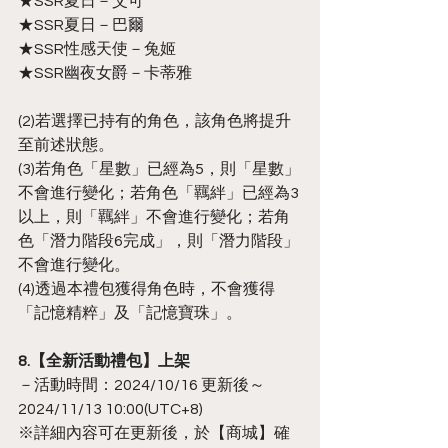
★SSR夏日－艾可
★SSR夏日－巴爾
★SSR性感天使－兔姬
★SSR幽夜女爵－卡蒂雅
(2)若選擇已持有的角色，該角色將提升
至前述狀態。
(3)若角色「星數」已經為5，則「星數」
不會進行變化；若角色「羈絆」已經為3
以上，則「羈絆」不會進行變化；若角
色「潛力階段6完成」，則「潛力階段」
不會進行變化。
(4)透過本禮包獲得角色時，不會獲得
「記憶精粹」及「記憶寶珠」。
8.【全新活動禮包】上架
－活動時間：2024/10/16 更新後～
2024/11/13 10:00(UTC+8)
※詳細內容可在更新後，於【商城】確