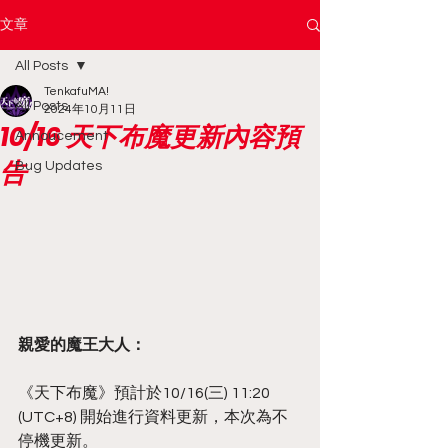
文章
All Posts
TenkafuMA!
All Posts
2024年10月11日
10/16 天下布魔更新內容預
Annoucement
告
Bug Updates
親愛的魔王大人：
《天下布魔》預計於10/16(三) 11:20 
(UTC+8) 開始進行資料更新，本次為不
停機更新。