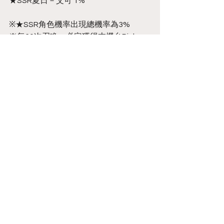
★SSR夏日－艾可 1%
※★SSR角色機率出現總機率為3%
※每60次召喚，必定獲得本機台Pickup
之★SSR角色。
－活動辦法：
每一次召喚需使用【魂晶*2】，召喚
後，累積召喚數量將提升，召喚數量達
到指定抽數，即可獲得STEP獎勵。
－STEP獎勵：
第10抽：可獲得【召喚契約*5】
第20抽：可獲得【掃蕩券*100】
第30抽：可獲得【魔晶石*1500】
第40抽：可獲得【解放晶石*1】
第50抽：可獲得【STEP角色自選券】
第80抽：可獲得【禁忌果實*20】
第100抽：可獲得【STEP角色自選券】