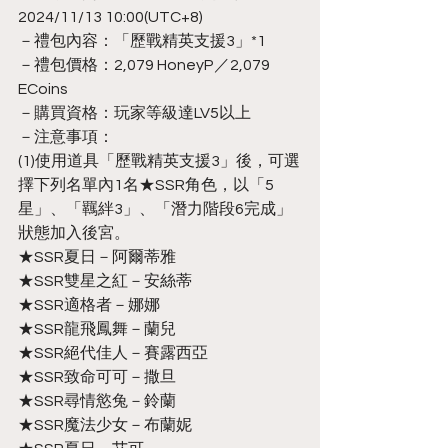
2024/11/13 10:00(UTC+8)
－禮包內容：「歷戰精英支援3」*1
－禮包價格：2,079 HoneyP／2,079 
ECoins
－購買資格：玩家等級達LV5以上
－注意事項：
(1)使用道具「歷戰精英支援3」後，可選
擇下列名單內1名★SSR角色，以「5
星」、「羈絆3」、「潛力階段6完成」
狀態加入後宮。
★SSR夏日－阿爾蒂雅
★SSR雙星之紅－安絲蒂
★SSR適格者－娜娜
★SSR龍飛鳳舞－蘭兒
★SSR絕代佳人－賽露西亞
★SSR致命可可－撒旦
★SSR尋情慾兔－鈴蘭
★SSR魔法少女－布蘭妮