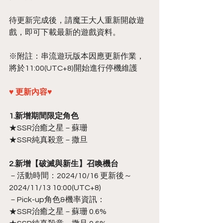
待更新完成後，請魔王大人重新開啟遊
戲，即可下載最新的遊戲資料。
※附註：串流遊玩版本因應更新作業，
將於11:00(UTC+8)開始進行停機維護
♥ 更新內容♥
1.新增期間限定角色
★SSR治癒之星－蘇珊
★SSR純真殺意－撒旦
2.新增【破滅與新生】召喚機台
－活動時間：2024/10/16 更新後～
2024/11/13 10:00(UTC+8)
－Pick-up角色&機率資訊：
★SSR治癒之星－蘇珊 0.6%