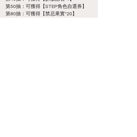
第50抽：可獲得【STEP角色自選券】
第80抽：可獲得【禁忌果實*20】
第100抽：可獲得【STEP角色自選券】
※使用道具「STEP角色自選券」後，可
選擇1名本機台Pick-up角色加入後宮！
※以上「STEP獎勵」只能領取1次
15.新增【不尋常的尋常 五倍喜悅】魂晶
召喚機台
－活動時間：2024/12/11 更新後～
2025/01/01 10:00(UTC+8)
－機率資訊：
★SSR常駐角色總機率為10%
－活動辦法：
每次需使用【魂晶*10】進行「10連召
喚」，本機台至多進行2次「10連召
喚」，召喚結束後將本機台將關閉。進