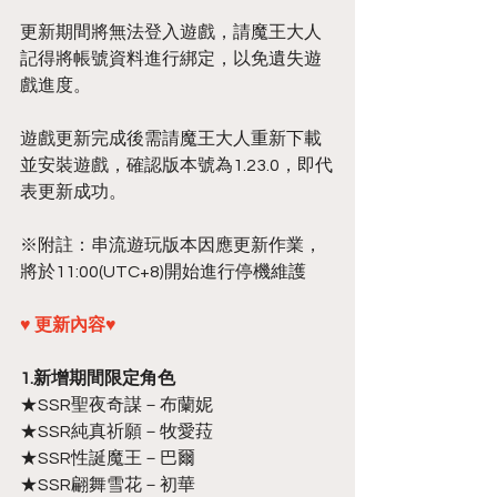
更新期間將無法登入遊戲，請魔王大人
記得將帳號資料進行綁定，以免遺失遊
戲進度。
遊戲更新完成後需請魔王大人重新下載
並安裝遊戲，確認版本號為1.23.0，即代
表更新成功。
※附註：串流遊玩版本因應更新作業，
將於11:00(UTC+8)開始進行停機維護
♥ 更新內容♥
1.新增期間限定角色
★SSR聖夜奇謀－布蘭妮
★SSR純真祈願－牧愛菈
★SSR性誕魔王－巴爾
★SSR翩舞雪花－初華