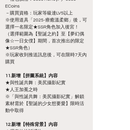
ECoins
－購買資格：玩家等級達LV5以上
※使用道具「2025-療癒溫柔鄉」後，可
選擇一名限定★SSR角色加入後宮！
（選擇範圍為【聖誕之約】至【夢幻偶
像☆一日女僕】期間，首次推出的限定
★SSR角色）
※玩家收到推送訊息後，可在限時7天內
購買
11.新增【拼圖系統】內容
★與性誕共舞：美尻攝影紀實
★人王加冕之時
※「與性誕共舞：美尻攝影紀實」解鎖
素材需於【聖誕的少女想要愛】限時活
動中取得
12.新增【特殊背景】內容