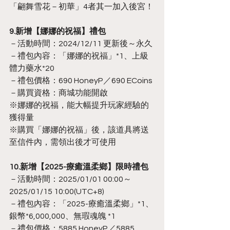
「翩舞雪花－初華」4者其一加入後宮！
9.新增【娜娜的祝福】禮包
－活動時間：2024/12/11 更新後～永久
－禮包內容：「娜娜的祝福」*1、上級
體力藥水*20
－禮包價格：690 HoneyP／690 ECoins
－購買資格：商城功能開啟
※娜娜的祝福，能大幅提升玩家經驗的
獲得量
※購買「娜娜的祝福」後，該道具將送
至信件內，需領出後才可使用
10.新增【2025-療癒溫柔鄉】限時禮包
－活動時間：2025/01/01 00:00～
2025/01/15 10:00(UTC+8)
－禮包內容：「2025-療癒溫柔鄉」*1、
銀幣*6,000,000、無瑕魂魄 *1
－禮包價格：5885 HoneyP／5885 