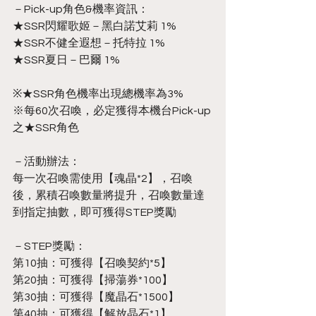
－Pick-up角色&機率資訊：
★SSR閃耀歌姬－黑白諾艾莉 1%
★SSR不健全遐想－托特拉 1%
★SSR夏日－巴爾 1%
※★SSR角色機率出現總機率為3%
※每60次召喚，必定獲得本機台Pick-up
之★SSR角色
－活動辦法：
每一次召喚需使用【魂晶*2】，召喚
後，累積召喚數量將提升，召喚數量達
到指定抽數，即可獲得STEP獎勵
－STEP獎勵：
第10抽：可獲得【召喚契約*5】
第20抽：可獲得【掃蕩券*100】
第30抽：可獲得【魔晶石*1500】
第40抽：可獲得【解放晶石*1】