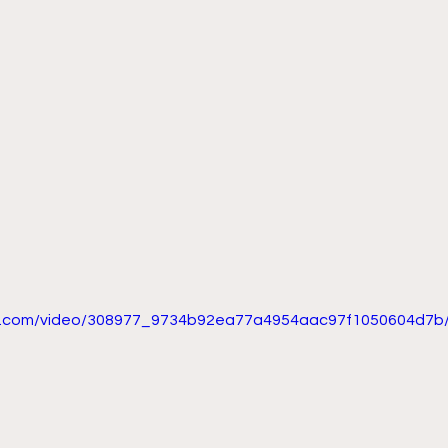
tic.com/video/308977_9734b92ea77a4954aac97f1050604d7b/