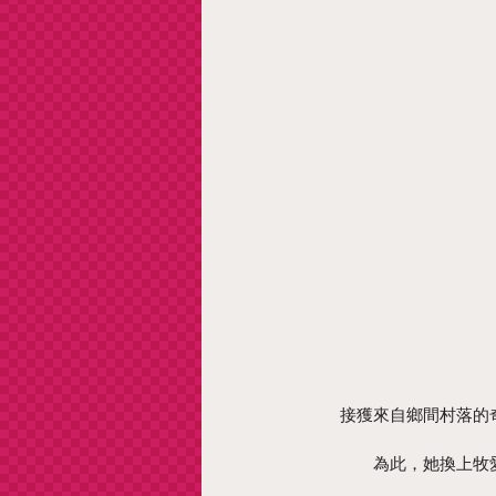
接獲來自鄉間村落的
為此，她換上牧