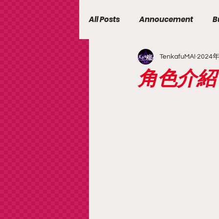
All Posts
Annoucement
B
TenkafuMA!
2024
角色介紹【T