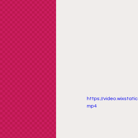
https://video.wixsta
mp4