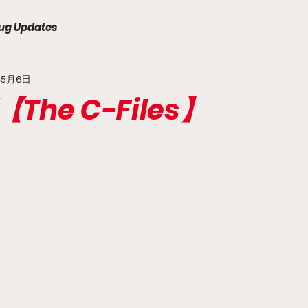
ug Updates
年5月6日
he C-Files】