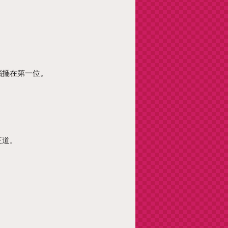
惱擺在第一位。
正道。