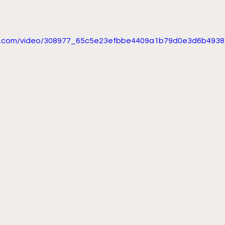
tic.com/video/308977_65c5e23efbbe4409a1b79d0e3d6b4938/