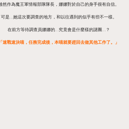
雖然作為魔王軍情報部隊隊長，娜娜對於自己的身手很有自信。
可是…她這次要調查的地方，和以往遇到的似乎有些不一樣。
在前方等待調查員娜娜的…究竟會是什麼樣的謎團…？
「速戰速決喵，任務完成後，本喵就要趕回去做其他工作了。」