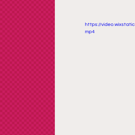
https://video.wixsta
mp4