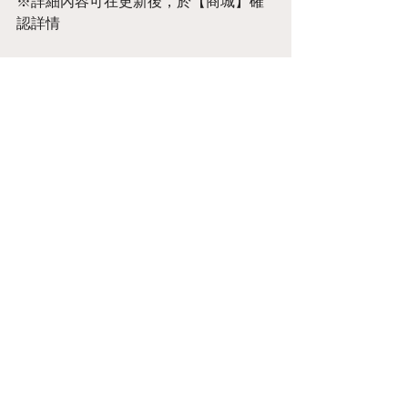
※詳細內容可在更新後，於【商城】確
認詳情
8.新增【特殊背景】內容
★N 牛女－米諾
★N 精靈射手－奧菈
※「已完成解鎖」的拼圖，可透過【首
頁設定】置入首頁背景
Annoucement
2 則留言
撰寫留言......
最新
Funkin Friday