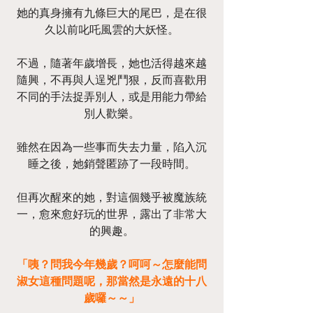
她的真身擁有九條巨大的尾巴，是在很
久以前叱吒風雲的大妖怪。
不過，隨著年歲增長，她也活得越來越
隨興，不再與人逞兇鬥狠，反而喜歡用
不同的手法捉弄別人，或是用能力帶給
別人歡樂。
雖然在因為一些事而失去力量，陷入沉
睡之後，她銷聲匿跡了一段時間。
但再次醒來的她，對這個幾乎被魔族統
一，愈來愈好玩的世界，露出了非常大
的興趣。
「咦？問我今年幾歲？呵呵～怎麼能問
淑女這種問題呢，那當然是永遠的十八
歲囉～～」