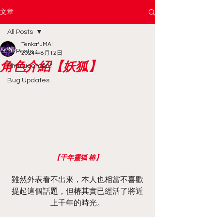
文章
All Posts
TenkafuMA!
All Posts
2024年8月12日
角色介紹【妖狐】
Annoucement
Bug Updates
【千年靈狐 椿】
雖然外表看不出來，本人也相當不喜歡
提起這個話題，但椿其實已經活了將近
上千年的時光。