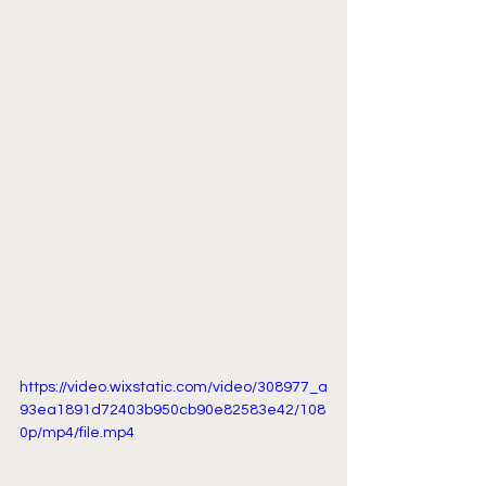
https://video.wixstatic.com/video/308977_a
93ea1891d72403b950cb90e82583e42/108
0p/mp4/file.mp4