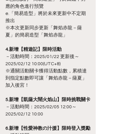
應的角色進行預覽
e.「簡易造型」將於未來更新中不定期
推出
※本次更新同步更新「舞焰赤龍－薩
夏」的簡易造型「舞焰赤龍」
4.新增【精遊記】限時活動
－活動時間：2025/01/22 更新後～
2025/02/12 10:00(UTC+8)
※通關活動關卡獲得活動點數，累積達
到指定點數即可讓「舞焰赤龍－薩夏」
加入後宮！
5.新增【凱薩大鬧火焰山】限時挑戰關卡
－活動時間：2025/02/05 12:00～
2025/02/12 10:00
6.新增【性愛神教の汁援】限時登入獎勵