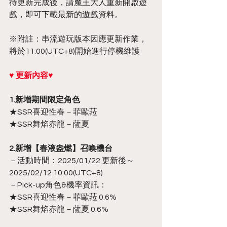
待更新完成後，請魔王大人重新開啟遊
戲，即可下載最新的遊戲資料。
※附註：串流遊玩版本因應更新作業，
將於11:00(UTC+8)開始進行停機維護
♥ 更新內容♥
1.新增期間限定角色
★SSR喜迎性春－菲歐菈
★SSR舞焰赤龍－薩夏
2.新增【春液盎燃】召喚機台
－活動時間：2025/01/22 更新後～
2025/02/12 10:00(UTC+8)
－Pick-up角色&機率資訊：
★SSR喜迎性春－菲歐菈 0.6%
★SSR舞焰赤龍－薩夏 0.6%