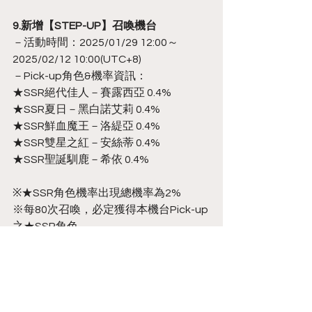
9.新增【STEP-UP】召喚機台
－活動時間：2025/01/29 12:00～
2025/02/12 10:00(UTC+8)
－Pick-up角色&機率資訊：
★SSR絕代佳人－賽露西亞 0.4%
★SSR夏日－黑白諾艾莉 0.4%
★SSR鮮血魔王－洛緹亞 0.4%
★SSR雙星之紅－安絲蒂 0.4%
★SSR聖誕馴鹿－希依 0.4%
※★SSR角色機率出現總機率為2%
※每80次召喚，必定獲得本機台Pick-up
之★SSR角色。
※召喚數量達到指定抽數，即可獲得
「STEP獎勵」。
－STEP獎勵：
第50抽：可獲得【召喚契約*5】